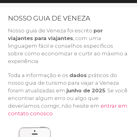
visitar Cortina
na
embarcação
na
d’Ampezzo e os
mais típica de
lu
NOSSO GUIA DE VENEZA
lagos Misurina
Veneza
en
e Auronzo
neste
passeio
ja
Nosso guia de Veneza foi escrito
por
nesta
de gôndola
as
viajantes para viajantes
, com uma
inesquecível
pela Ponte dos
La
linguagem fácil e conselhos específicos
excursão aos
Suspiros
.
ga
sobre como economizar e curtir ao máximo a
Alpes
Passaremos
ve
experiência.
Dolomitas
pelos lugares
in
saindo de
mais icônicos da
pe
Toda a informação e os
dados
práticos do
Veneza
.
cidade!
pa
nosso guia de turismo para viajar a Veneza
Você vai se
in
foram atualizadas em
junho de 2025
. Se você
apaixonar!
encontrar algum erro ou algo que
deveríamos corrigir, não hesite em
entrar em
contato conosco
.