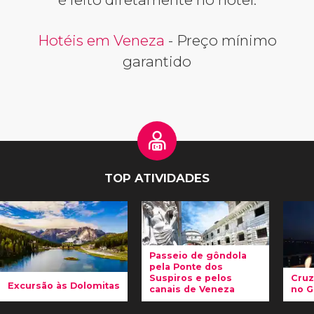
Hotéis em Veneza
- Preço mínimo
garantido
TOP ATIVIDADES
Passeio de gôndola
pela Ponte dos
Suspiros e pelos
Cruz
Excursão às Dolomitas
canais de Veneza
no G
Venha conosco
Suba
Tr