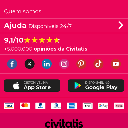
Quem somos
Ajuda
Disponíveis 24/7
★★★★★
★★★★★
9,1/10
+
5.000.000
opiniões da Civitatis
DISPONÍVEL NA
DISPONÍVEL NO
App Store
Google Play