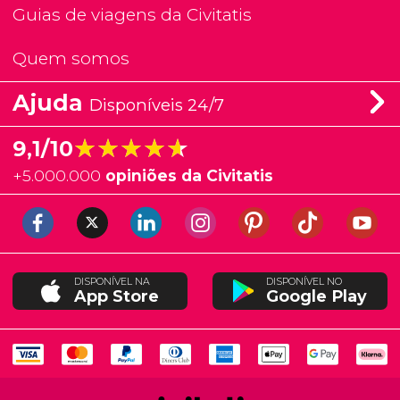
Guias de viagens da Civitatis
Quem somos
Ajuda
Disponíveis 24/7
★★★★★
★★★★★
9,1/10
+
5.000.000
opiniões da Civitatis
DISPONÍVEL NA
DISPONÍVEL NO
App Store
Google Play