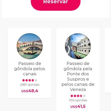
Reservar
Passeio de
Passeio de
gôndola pelos
gôndola pela
canais
Ponte dos
Suspiros e
pelos canais de
2881 opiniões
Veneza
48,4
US$
1136 opiniões
41,5
US$