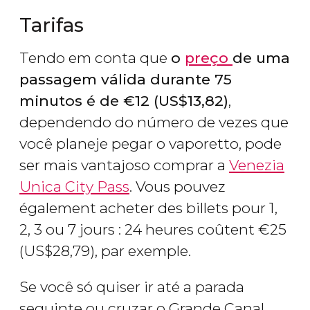
Tarifas
Tendo em conta que
o
preço
de uma
passagem válida durante 75
minutos é de
€
12 (
US$
13,82)
,
dependendo do número de vezes que
você planeje pegar o vaporetto, pode
ser mais vantajoso comprar a
Venezia
Unica City Pass
. Vous pouvez
également acheter des billets pour 1,
2, 3 ou 7 jours : 24 heures coûtent
€
25
(
US$
28,79), par exemple.
Se você só quiser ir até a parada
seguinte ou cruzar o Grande Canal