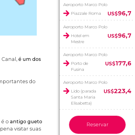
Aeroporto Marco Polo
96,7
Piazzale Roma
US$
Aeroporto Marco Polo
96,7
Hotel em
US$
Mestre
Aeroporto Marco Polo
 Canal,
é um dos
177,6
Porto de
US$
Fusina
importantes do
Aeroporto Marco Polo
223,4
Lido (parada
US$
Santa Maria
Elisabetta)
 é o
antigo gueto
Reservar
ena visitar suas