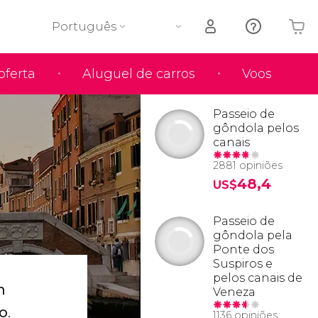
Português
oferta
Aluguel de carros
Voos
O seu carrinho está vazio
Passeio de
gôndola pelos
canais
2881 opiniões
48,4
US$
Passeio de
gôndola pela
Ponte dos
Suspiros e
pelos canais de
m
Veneza
to
.
1136 opiniões