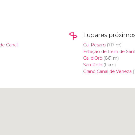
Lugares próximo
de Canal.
Ca’ Pesaro
(717 m)
Estação de trem de Sant
Ca' d'Oro
(861 m)
San Polo
(1 km)
Grand Canal de Veneza
(
Clique para usar o mapa