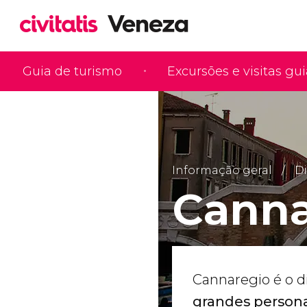
Guia de turismo
Excursões e visitas gu
Informação geral
Di
Canna
Cannaregio é o d
grandes persona