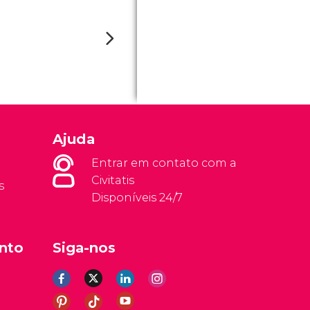
Ajuda
Entrar em contato com a
Civitatis
s
Disponíveis 24/7
nto
Siga-nos