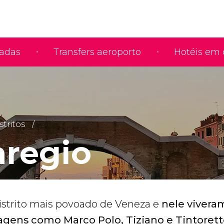
iadas
Transfers aeroporto
Hotéis em 
stritos
regio
istrito mais povoado de Veneza e
nele vivera
gens como Marco Polo, Tiziano e Tintoret