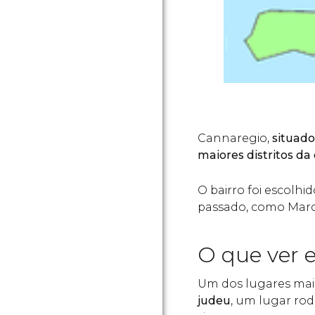
Cannaregio,
situado
maiores distritos da
O bairro foi escolh
passado, como Marco
O que ver 
Um dos lugares mais
judeu
, um lugar ro