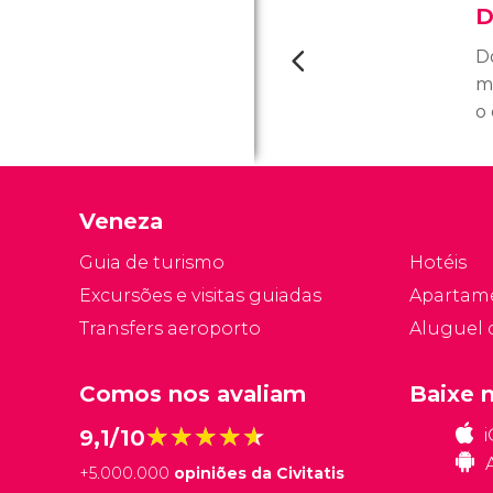
D
D
m
o 
e
ed
Veneza
Guia de turismo
Hotéis
Excursões e visitas guiadas
Apartam
Transfers aeroporto
Aluguel 
Comos nos avaliam
Baixe 
★★★★★
★★★★★
9,1/10
+
5.000.000
opiniões da Civitatis