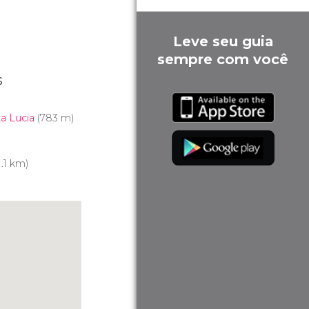
Leve seu guia
sempre com você
s
a Lucia
(783 m)
1.1 km)