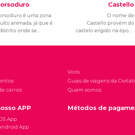
orsoduro
Castello
orsoduro é uma zona
O nome de
uito animada, já que é
Castello provém do
distrito onde se
castelo erigido na época
ncontra a maioria dos
romana. A metade do
ifícios universitários.
bairro é ocupada pelo
Arsenale, um grande
estaleiro.
Voos
entos
Guias de viagens da Civitati
de carros
Quem somos
nosso APP
Métodos de pagame
iOS App
Android App