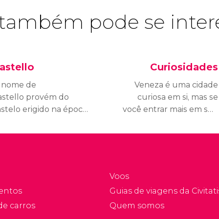
também pode se inter
astello
Curiosidades
 nome de
Veneza é uma cidade
astello provém do
curiosa em si, mas se
astelo erigido na época
você entrar mais em sua
omana. A metade do
vida diária e na sua
airro é ocupada pelo
história, você vai
rsenale, um grande
encontrar alguns
taleiro.
detalhes
únicos. Descubra as
Voos
melhores curiosidades
entos
Guias de viagens da Civitati
sobre Veneza.
de carros
Quem somos