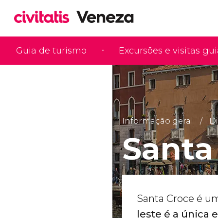
Guia de turismo
Excursões e visitas gu
Informação geral
Di
Santa
Santa Croce é um
leste é a única 