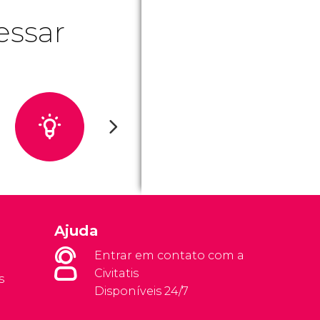
essar
Ajuda
Entrar em contato com a
Civitatis
s
Disponíveis 24/7