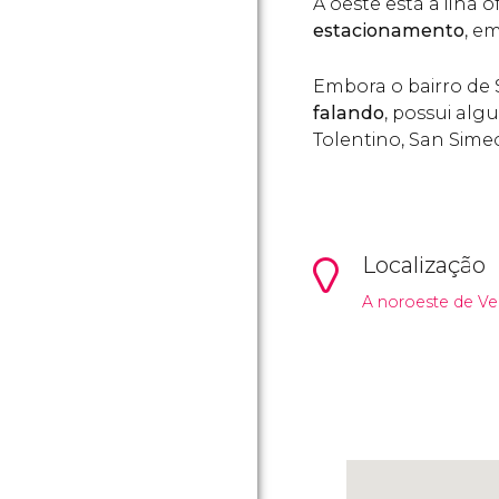
A oeste está a ilha of
estacionamento
, e
Embora o bairro de 
falando
, possui alg
Tolentino, San Sime
Localização
A noroeste de Ve