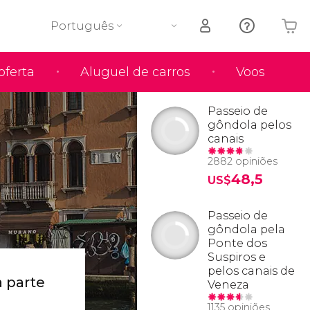
Português
oferta
Aluguel de carros
Voos
O seu carrinho está vazio
Passeio de
gôndola pelos
canais
2882 opiniões
48,5
US$
Passeio de
gôndola pela
Ponte dos
Suspiros e
pelos canais de
 parte
Veneza
1135 opiniões