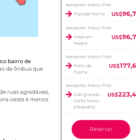
Aeroporto Marco Polo
96,7
Piazzale Roma
US$
Aeroporto Marco Polo
96,7
Hotel em
US$
Mestre
Aeroporto Marco Polo
ico bairro de
177,6
Porto de
US$
ão de ônibus que
Fusina
Aeroporto Marco Polo
de ruas agradáveis,
223,4
Lido (parada
US$
zona oeste é menos
Santa Maria
.
Elisabetta)
Reservar