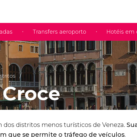
iadas
Transfers aeroporto
Hotéis em 
stritos
 Croce
 dos distritos menos turísticos de Veneza.
Sua
em que se permite o tráfego de veículos
.