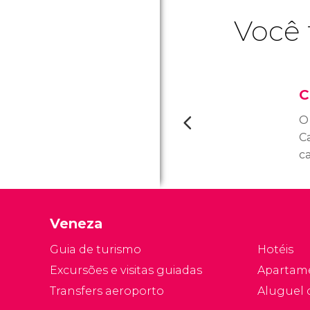
Você 
C
O
C
c
r
b
A
Veneza
es
Guia de turismo
Hotéis
Excursões e visitas guiadas
Apartam
Transfers aeroporto
Aluguel 