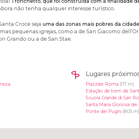
icial
Tronchetto, que foi construída com a finalidade 
mbora não tenha qualquer interesse turístico.
Santa Croce seja
uma das zonas mais pobres da cidade,
umas pequenas igrejas, como a de San Giacomo dell’Ori
on Grando ou a de San Stae.
Lugares próximo
neza.
Piazzale Roma
(117 m)
Estação de trem de Sant
Scuola Grande di San R
Santa Maria Gloriosa dei 
Ponte dei Pugni
(805 m
Clique para usar o mapa