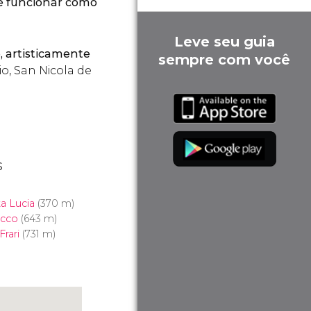
de funcionar como
Leve seu guia
 artisticamente
sempre com você
o, San Nicola de
s
a Lucia
(370 m)
occo
(643 m)
Frari
(731 m)
)