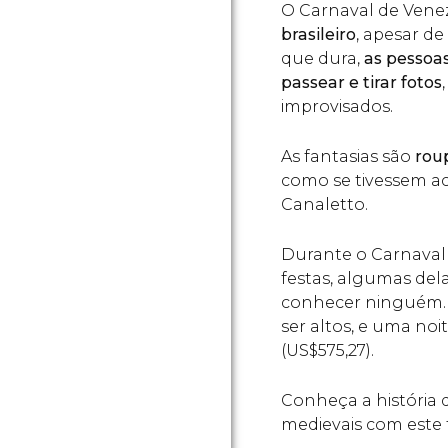
O Carnaval de Ven
brasileiro
, apesar de
que dura,
as pessoa
passear e tirar fotos
improvisados.
As fantasias são
roup
como se tivessem a
Canaletto.
Durante o Carnaval
festas, algumas delas
conhecer ninguém.
ser altos, e uma no
(
US$
575,27).
Conheça a história 
medievais com este 