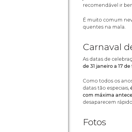
recomendável ir be
É muito comum nevar
quentes na mala.
Carnaval d
As datas de celebra
de 31 janeiro a 17 de 
Como todos os anos
datas tão especiais,
é
com máxima anteced
desaparecem rápido
Fotos