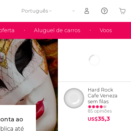
Português
oferta
Aluguel de carros
Voos
O seu carrinho está vazio
Hard Rock
Cafe Veneza
sem filas
85 opiniões
35,3
monta ao
US$
blica até