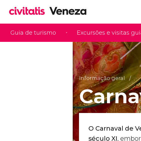
Guia de turismo
Excursões e visitas gu
Informação geral
Carna
O Carnaval de V
século XI
, embor