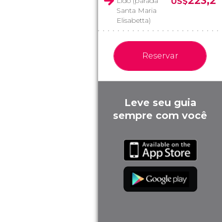
223,2
Lido (parada
US$
Santa Maria
Elisabetta)
Reservar
Leve seu guia
sempre com você