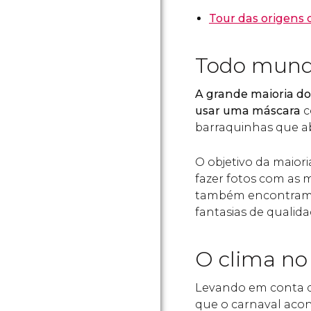
Tour das origens 
Todo mundo
A grande maioria dos
usar uma máscara
c
barraquinhas que 
O objetivo da maiori
fazer fotos com as 
também encontramos
fantasias de qualida
O clima no
Levando em conta q
que o carnaval acont