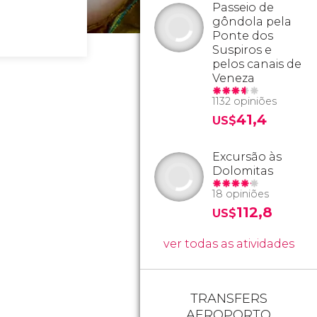
Passeio de
gôndola pela
Ponte dos
Suspiros e
pelos canais de
Veneza
1132 opiniões
41,4
US$
Excursão às
Dolomitas
18 opiniões
112,8
US$
ver todas as atividades
TRANSFERS
AEROPORTO