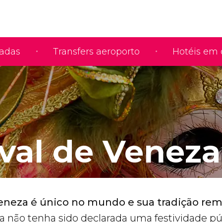
iadas
Transfers aeroporto
Hotéis em 
val de Veneza
eneza é único no mundo e sua tradição re
a não tenha sido declarada uma festividade pú