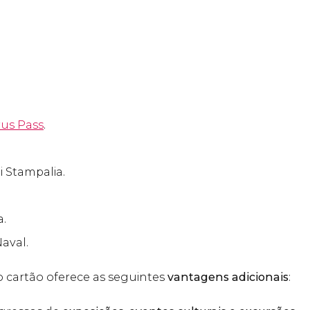
us Pass
.
 Stampalia.
a.
aval.
o cartão oferece as seguintes
vantagens adicionais
: