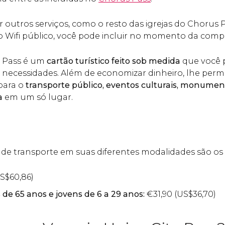
ir outros serviços, como o resto das igrejas do Chorus 
do Wifi público, você pode incluir no momento da comp
y Pass é um
cartão turístico feito sob medida
que você 
necessidades. Além de economizar dinheiro, lhe permi
 para o
transporte público, eventos culturais, monumen
a
em um só lugar.
 de transporte em suas diferentes modalidades são os
S$
60,86)
de 65 anos e jovens de 6 a 29 anos:
€
31,90 (
US$
36,70)