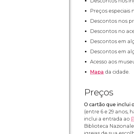
Descontos nos in
Preços especiais
Descontos nos pr
Descontos no ac
Descontos em a
Descontos em al
Acesso aos muse
Mapa
da cidade.
Preços
O cartão que inclui 
(entre 6 e 29 anos,
inclui a entrada ao
P
Biblioteca Nazional
igrejas de sua escol