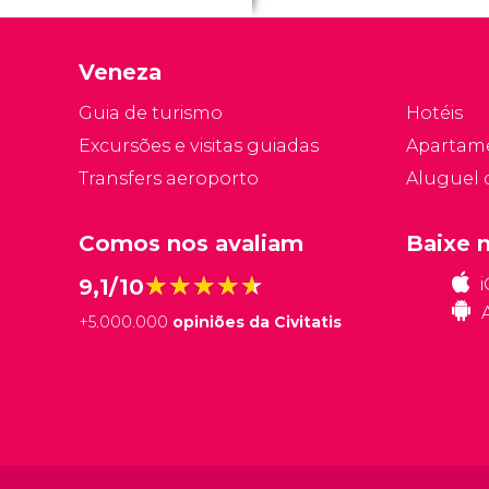
e
in
Veneza
a
Guia de turismo
Hotéis
Excursões e visitas guiadas
Apartam
Transfers aeroporto
Aluguel 
Comos nos avaliam
Baixe 
★★★★★
★★★★★
9,1/10
+
5.000.000
opiniões da Civitatis