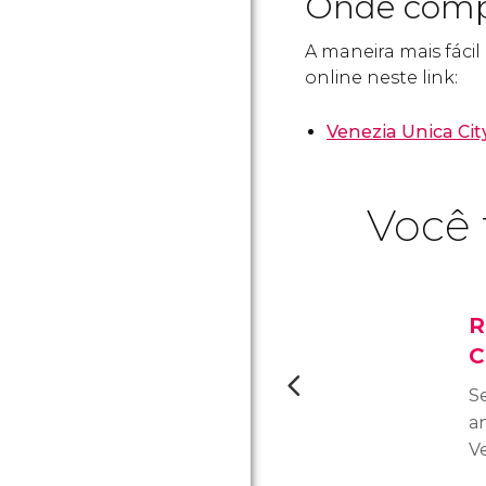
Onde compr
A maneira mais fácil
online neste link:
Venezia Unica Cit
Você 
R
C
S
an
V
i