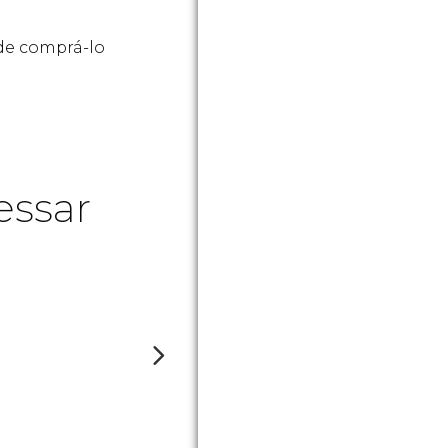
?
ode comprá-lo
essar