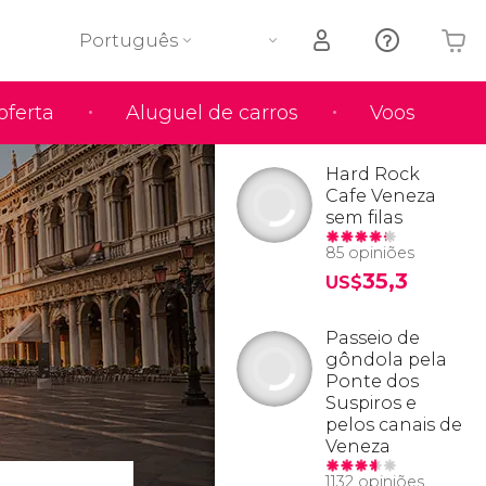
Português
oferta
Aluguel de carros
Voos
O seu carrinho está vazio
Hard Rock
Cafe Veneza
sem filas
85 opiniões
35,3
US$
Passeio de
gôndola pela
Ponte dos
Suspiros e
pelos canais de
Veneza
1132 opiniões