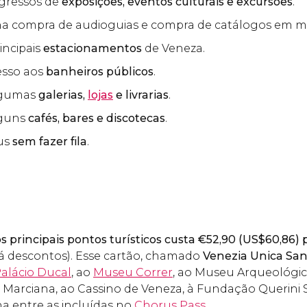
gressos de
exposições, eventos culturais e excursões
.
 na compra de audioguias e compra de catálogos em m
incipais
estacionamentos
de Veneza.
esso aos
banheiros públicos
.
lgumas
galerias,
lojas
e livrarias
.
guns
cafés, bares e discotecas
.
us
sem fazer fila
.
os principais pontos turísticos custa
€
52,90 (
US$
60,86) 
 há descontos). Esse cartão, chamado
Venezia Unica San
alácio Ducal
, ao
Museu Correr
, ao Museu Arqueológic
e Marciana, ao Cassino de Veneza, à Fundação Querini S
ha entre as incluídas no
Chorus Pass
.