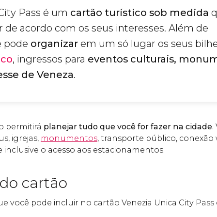
City Pass é um
cartão turístico sob medida
q
r de acordo com os seus interesses. Além de
ê pode
organizar
em um só lugar os seus bilh
ico
, ingressos para
eventos culturais, monu
esse de Veneza
.
o permitirá
planejar tudo que você for fazer na cidade
.
s, igrejas,
monumentos
, transporte público, conexão w
e inclusive o acesso aos estacionamentos.
do cartão
e você pode incluir no cartão Venezia Unica City Pass