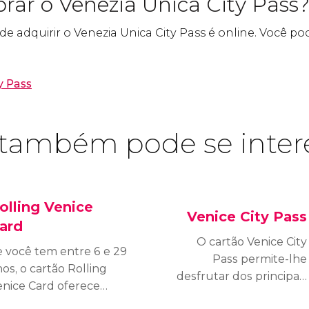
ar o Venezia Unica City Pass
 de adquirir o Venezia Unica City Pass é online. Você p
y Pass
também pode se inter
olling Venice
Venice City Pass
ard
O cartão Venice City
e você tem entre 6 e 29
Pass permite-lhe
os, o cartão Rolling
desfrutar dos principais
enice Card oferece
monumentos e atrações
nteressantes descontos