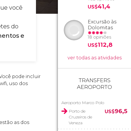
41,4
ue você
US$
Excursão às
etes do
Dolomitas
mentos e
18 opiniões
112,8
US$
ver todas as atividades
 Você pode incluir
TRANSFERS
ifi, uso dos
AEROPORTO
Aeroporto Marco Polo
96,5
Porto de
US$
Cruzeiros de
 estão as dos
Veneza