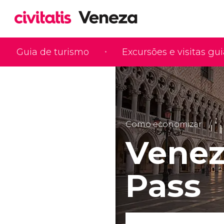
Guia de turismo
Excursões e visitas gu
Como economizar
Venez
Pass