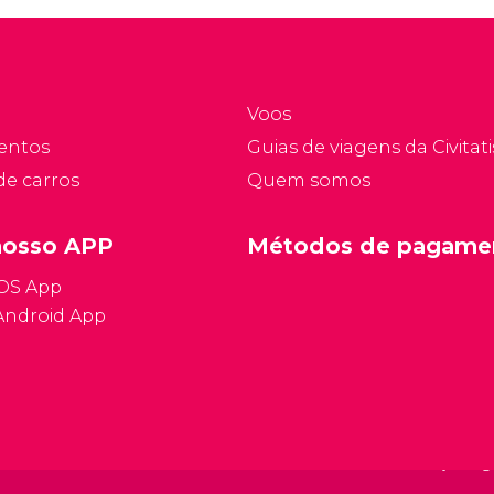
turísticas de Veneza ao
m transporte e nos
melhor preço e
gressos das principais
evitando filas.
trações de Veneza.
Voos
entos
Guias de viagens da Civitati
de carros
Quem somos
nosso APP
Métodos de pagame
iOS App
Android App
Condições ge